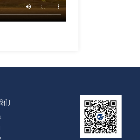
我们
念
利
求