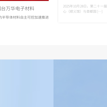
2025年10月28日，第二
烟台万华电子材料
心（顺义馆）与首都国 […]
内半导体材料自主可控加速推进