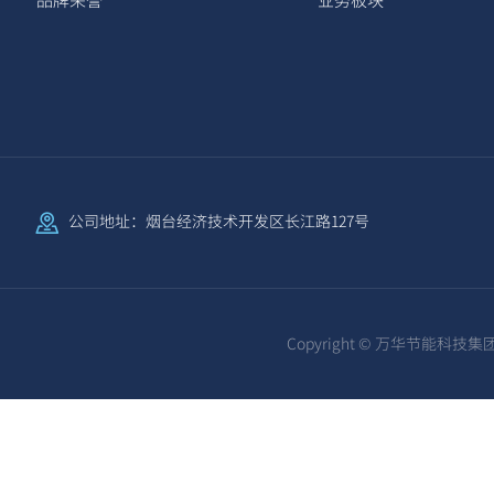
品牌荣誉
业务板块
公司地址：烟台经济技术开发区长江路127号
Copyright © 万华节能科技集团股份