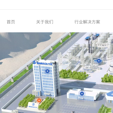
首页
关于我们
行业解决方案
料
特种气体
建筑节能
外墙保温材料
室内保温材料
屋面保温材料
集成建筑
模块化
集团简介
地面材料
模块化