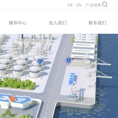
产品搜索
CN
EN
媒体中心
加入我们
联系我们
涂料防护
大宗气体
涂料防护>
空分气体
集成电路
合成气体
光伏新能源
面板显示
云展厅
建筑
产品