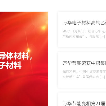
万华电子材料高纯乙
2026年1月16日，烟台
产新闻发布会”，与股东 […]
万华节能荣获中煤集
10月29日，中国中煤能源
应链新生态”首届供应商 […]
万华节能亮相第21