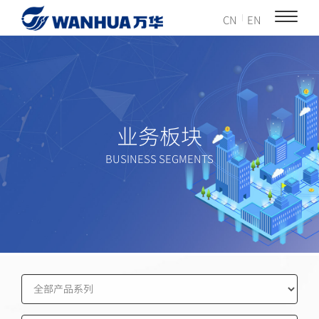
CN
EN
业务板块
BUSINESS SEGMENTS