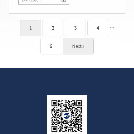
1
2
3
4
…
6
Next »