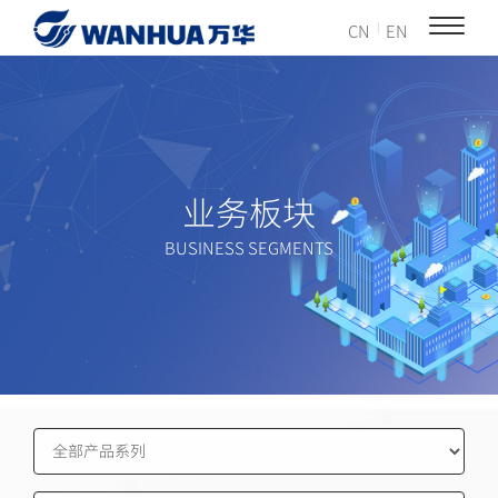
CN
EN
业务板块
BUSINESS SEGMENTS